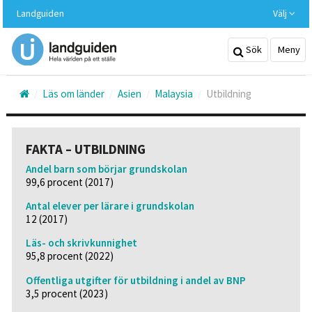
Hoppa
Landguiden
Välj
till
huvudinnehållet
Sök
Meny
Läs om länder
Asien
Malaysia
Utbildning
FAKTA – UTBILDNING
Andel barn som börjar grundskolan
99,6 procent (2017)
Antal elever per lärare i grundskolan
12 (2017)
Läs- och skrivkunnighet
95,8 procent (2022)
Offentliga utgifter för utbildning i andel av BNP
3,5 procent (2023)