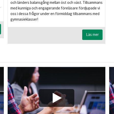
och länders balansgång mellan öst och väst. Tillsammans
r
med kunniga och engagerande föreläsare fördjupade vi
oss i dessa frågor under en förmiddag tillsammans med
gymnasieklasser!
Läs mer
a
Play/Visa