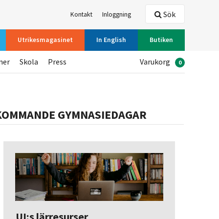
Sök
Kontakt
Inloggning
Utrikesmagasinet
In English
Butiken
ner
Skola
Press
Varukorg
0
KOMMANDE GYMNASIEDAGAR
UI:s lärresurser