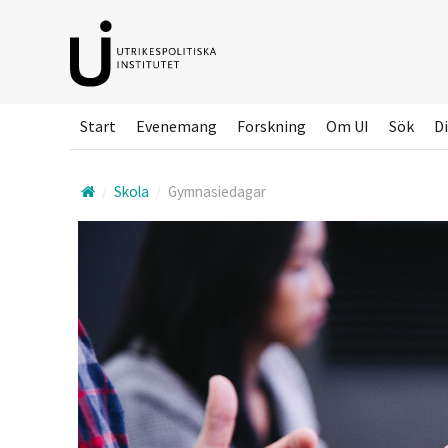
Hoppa
till
huvudinnehållet
Start
Evenemang
Forskning
Om UI
Sök
Di
Skola
Gymnasiedagar