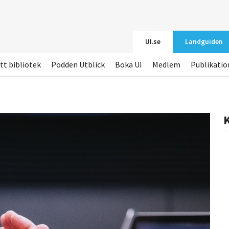
UI.se
Landguiden
tt bibliotek
Podden Utblick
Boka UI
Medlem
Publikatio