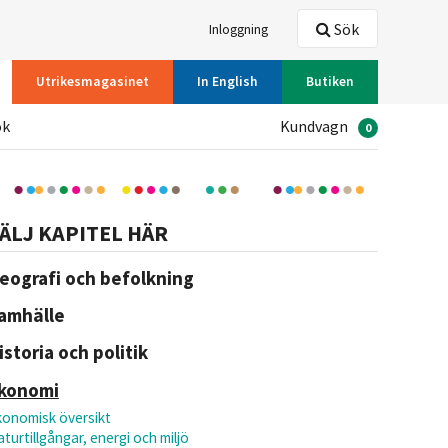
Sök
Inloggning
Utrikesmagasinet
In English
Butiken
ök
Kundvagn
0
ÄLJ KAPITEL HÄR
eografi och befolkning
amhälle
istoria och politik
konomi
konomisk översikt
turtillgångar, energi och miljö