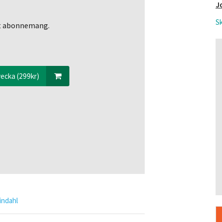
J
Sk
ett abonnemang.
ecka (299kr)
Lindahl