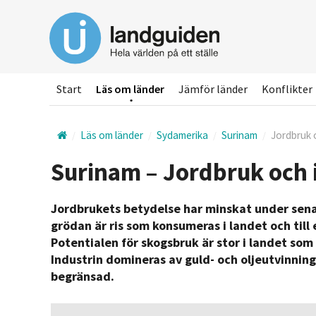
Hoppa
till
huvudinnehållet
Start
Läs om länder
Jämför länder
Konflikter
Läs om länder
Sydamerika
Surinam
Jordbruk 
Surinam – Jordbruk och 
Jordbrukets betydelse har minskat under senar
grödan är ris som konsumeras i landet och till
Potentialen för skogsbruk är stor i landet som 
Industrin domineras av guld- och oljeutvinning
begränsad.