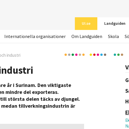
UI.se
Landguiden
Internationella organisationer
Om Landguiden
Skola
S
och industri
V
industri
G
e år i Surinam. Den viktigaste
S
 en mindre del exporteras.
till största delen täcks av djungel.
H
 medan tillverkningsindustrin är
E
E
Na