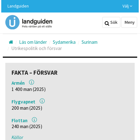
Hoppa
Landguiden
Välj
till
huvudinnehållet
Sök
Meny
Läs om länder
Sydamerika
Surinam
Utrikespolitik och försvar
FAKTA – FÖRSVAR
Armén
1 400 man (2025)
Flygvapnet
200 man (2025)
Flottan
240 man (2025)
Källor