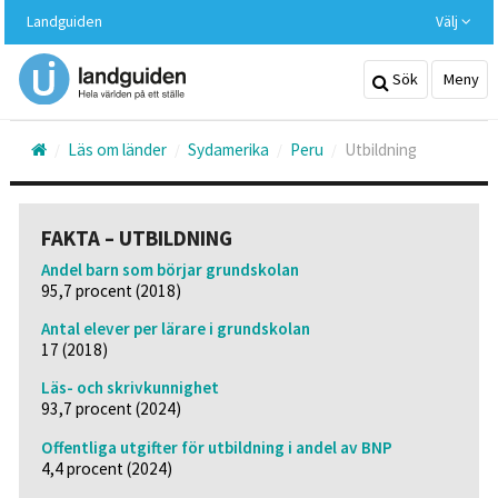
Hoppa
Landguiden
Välj
till
huvudinnehållet
Sök
Meny
Läs om länder
Sydamerika
Peru
Utbildning
FAKTA – UTBILDNING
Andel barn som börjar grundskolan
95,7 procent (2018)
Antal elever per lärare i grundskolan
17 (2018)
Läs- och skrivkunnighet
93,7 procent (2024)
Offentliga utgifter för utbildning i andel av BNP
4,4 procent (2024)