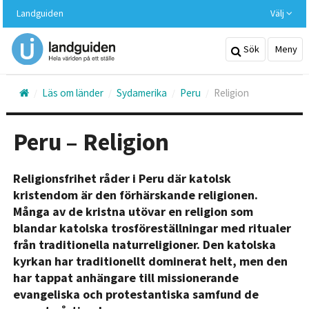
Hoppa
Landguiden
Välj
till
huvudinnehållet
Sök
Meny
Läs om länder
Sydamerika
Peru
Religion
Peru – Religion
Religionsfrihet råder i Peru där katolsk
kristendom är den förhärskande religionen.
Många av de kristna utövar en religion som
blandar katolska trosföreställningar med ritualer
från traditionella naturreligioner. Den katolska
kyrkan har traditionellt dominerat helt, men den
har tappat anhängare till missionerande
evangeliska och protestantiska samfund de