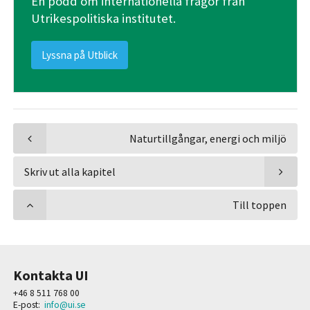
En podd om internationella frågor från
Utrikespolitiska institutet.
Lyssna på Utblick
Naturtillgångar, energi och miljö
Skriv ut alla kapitel
Till toppen
Kontakta UI
+46 8 511 768 00
E-post:
info@ui.se