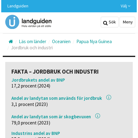
Hoppa
Landguiden
Välj
till
huvudinnehållet
Sök
Meny
Läs om länder
Oceanien
Papua Nya Guinea
Jordbruk och industri
FAKTA – JORDBRUK OCH INDUSTRI
Jordbrukets andel av BNP
17,2 procent (2024)
Andel av landytan som används för jordbruk
3,1 procent (2023)
Andel av landytan som är skogbevuxen
79,0 procent (2023)
Industrins andel av BNP