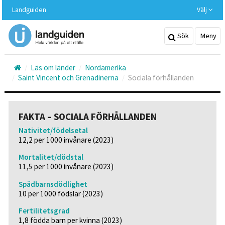
Hoppa
Landguiden
Välj
till
huvudinnehållet
Sök
Meny
Läs om länder
Nordamerika
Saint Vincent och Grenadinerna
Sociala förhållanden
FAKTA – SOCIALA FÖRHÅLLANDEN
Nativitet/födelsetal
12,2 per 1000 invånare (2023)
Mortalitet/dödstal
11,5 per 1000 invånare (2023)
Spädbarnsdödlighet
10 per 1000 födslar (2023)
Fertilitetsgrad
1,8 födda barn per kvinna (2023)