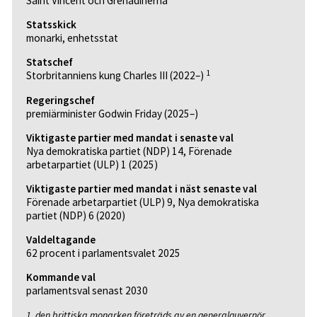
Saint Vincent och Grenadinerna
Statsskick
monarki, enhetsstat
Statschef
1
Storbritanniens kung Charles III (2022–)
Regeringschef
premiärminister Godwin Friday (2025–)
Viktigaste partier med mandat i senaste val
Nya demokratiska partiet (NDP) 14, Förenade
arbetarpartiet (ULP) 1 (2025)
Viktigaste partier med mandat i näst senaste val
Förenade arbetarpartiet (ULP) 9, Nya demokratiska
partiet (NDP) 6 (2020)
Valdeltagande
62 procent i parlamentsvalet 2025
Kommande val
parlamentsval senast 2030
1. den brittiska monarken företräds av en generalguvernör