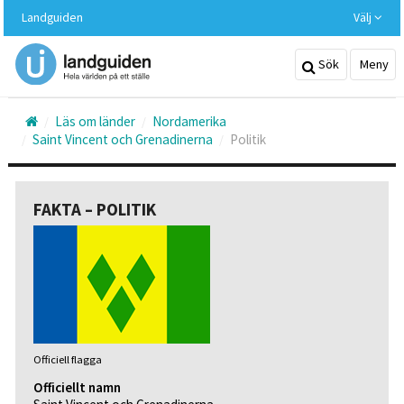
Hoppa
Landguiden
Välj
till
huvudinnehållet
Sök
Meny
Läs om länder
Nordamerika
Saint Vincent och Grenadinerna
Politik
FAKTA – POLITIK
Officiell flagga
Officiellt namn