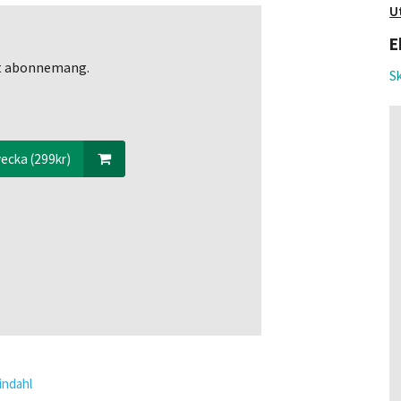
U
E
ett abonnemang.
Sk
ecka (299kr)
Lindahl