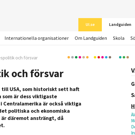
UI.se
Landguiden
Internationella organisationer
Om Landguiden
Skola
S
espolitik och försvar
V
ik och försvar
G
ill USA, som historiskt sett haft
S
h som är dess viktigaste
 i Centralamerika är också viktiga
H
det politiska och ekonomiska
Äl
e är däremot ansträngt, då
M
t.
D
In