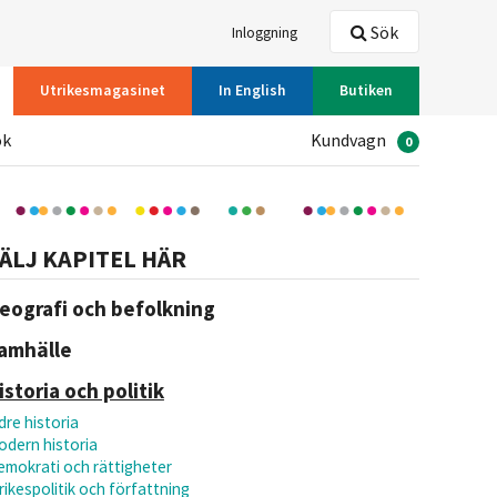
Sök
Inloggning
Utrikesmagasinet
In English
Butiken
ök
Kundvagn
0
ÄLJ KAPITEL HÄR
eografi och befolkning
amhälle
istoria och politik
dre historia
odern historia
emokrati och rättigheter
rikespolitik och författning