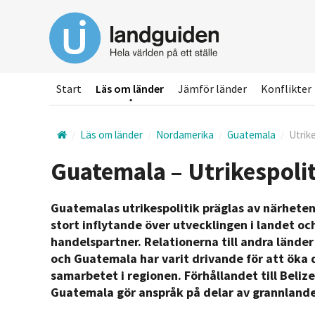
Hoppa
till
huvudinnehållet
Start
Läs om länder
Jämför länder
Konflikter
Läs om länder
Nordamerika
Guatemala
Utrik
Guatemala – Utrikespolit
Guatemalas utrikespolitik präglas av närheten t
stort inflytande över utvecklingen i landet oc
handelspartner. Relationerna till andra länder
och Guatemala har varit drivande för att öka 
samarbetet i regionen. Förhållandet till Beliz
Guatemala gör anspråk på delar av grannlande