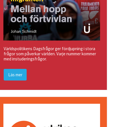
Världspolitikens Dagsfrågor ger fördjupning i stora
frågor som påverkar världen. Varje nummer kommer
med instuderingsfrågor.
Läs mer