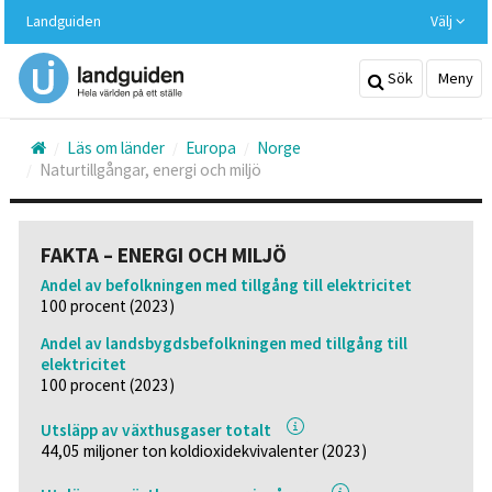
Hoppa
Landguiden
Välj
till
huvudinnehållet
Sök
Meny
Läs om länder
Europa
Norge
Naturtillgångar, energi och miljö
FAKTA – ENERGI OCH MILJÖ
Andel av befolkningen med tillgång till elektricitet
100 procent (2023)
Andel av landsbygdsbefolkningen med tillgång till
elektricitet
100 procent (2023)
Utsläpp av växthusgaser totalt
44,05 miljoner ton koldioxidekvivalenter (2023)