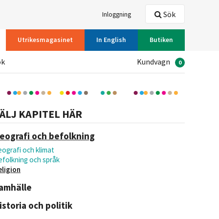
Sök
Inloggning
Utrikesmagasinet
In English
Butiken
ök
Kundvagn
0
ÄLJ KAPITEL HÄR
eografi och befolkning
ografi och klimat
efolkning och språk
eligion
amhälle
istoria och politik