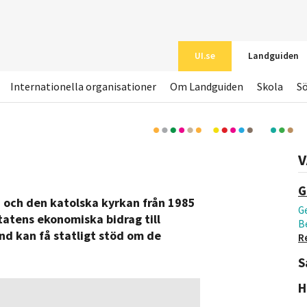
UI.se
Landguiden
Internationella organisationer
Om Landguiden
Skola
S
V
G
n och den katolska kyrkan från 1985
Ge
statens ekonomiska bidrag till
B
nd kan få statligt stöd om de
R
S
H