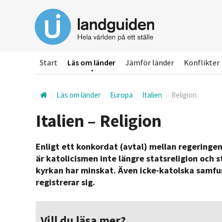
Hoppa
till
huvudinnehållet
Start
Läs om länder
Jämför länder
Konflikter
Läs om länder
Europa
Italien
Religion
Italien – Religion
Enligt ett konkordat (avtal) mellan regeringe
är katolicismen inte längre statsreligion och 
kyrkan har minskat. Även icke-katolska samfu
registrerar sig.
Vill du läsa mer?