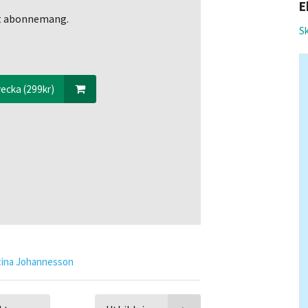
E
ett abonnemang.
Sk
ecka (299kr)
tina Johannesson