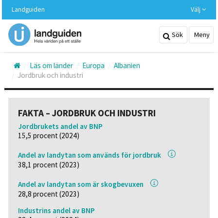
Hoppa
Landguiden
Välj
till
huvudinnehållet
Sök
Meny
Läs om länder
Europa
Albanien
Jordbruk och industri
FAKTA – JORDBRUK OCH INDUSTRI
Jordbrukets andel av BNP
15,5 procent (2024)
Andel av landytan som används för jordbruk
38,1 procent (2023)
Andel av landytan som är skogbevuxen
28,8 procent (2023)
Industrins andel av BNP