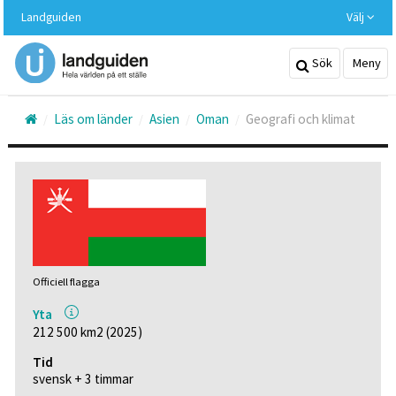
Hoppa
Landguiden
Välj
till
huvudinnehållet
Sök
Meny
Läs om länder
Asien
Oman
Geografi och klimat
Officiell flagga
Yta
212 500 km2 (2025)
Tid
svensk + 3 timmar