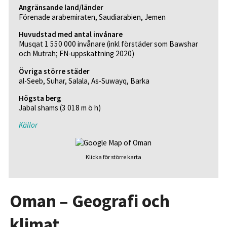
Angränsande land/länder
Förenade arabemiraten, Saudiarabien, Jemen
Huvudstad med antal invånare
Musqat 1 550 000 invånare (inkl förstäder som Bawshar
och Mutrah; FN-uppskattning 2020)
Övriga större städer
al-Seeb, Suhar, Salala, As-Suwayq, Barka
Högsta berg
Jabal shams (3 018 m ö h)
Källor
Klicka för större karta
Oman – Geografi och
klimat