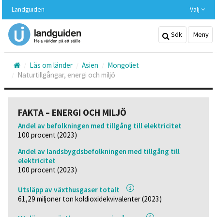
Hoppa
Landguiden
Välj
till
huvudinnehållet
Sök
Meny
Läs om länder
Asien
Mongoliet
Naturtillgångar, energi och miljö
FAKTA – ENERGI OCH MILJÖ
Andel av befolkningen med tillgång till elektricitet
100 procent (2023)
Andel av landsbygdsbefolkningen med tillgång till
elektricitet
100 procent (2023)
Utsläpp av växthusgaser totalt
61,29 miljoner ton koldioxidekvivalenter (2023)