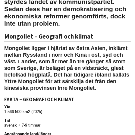
styrdes landet av kommunistpartiet.
Sedan dess har en demokratisering och
ekonomiska reformer genomförts, dock
inte utan problem.
Mongoliet – Geografi och klimat
Mongoliet ligger i hjärtat av östra Asien, inklämt
mellan Ryssland i norr och Kina i öst, syd och
väst. Landet, som är mer än tre gånger så stort
som Sverige, är beläget på en vidsträckt, glest
befolkad högplatå. Det har tidigare ibland kallats
Yttre Mongoliet för att särskilja det från den
kinesiska provinsen Inre Mongoliet.
FAKTA – GEOGRAFI OCH KLIMAT
Yta
1 566 500 km2 (2025)
Tid
svensk + 7-9 timmar
Angränsande land/länder