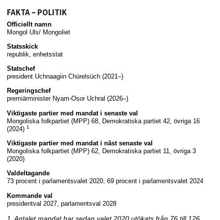
FAKTA – POLITIK
Officiellt namn
Mongol Uls/ Mongoliet
Statsskick
republik, enhetsstat
Statschef
president Uchnaagiin Chürelsüch (2021–)
Regeringschef
premiärminister Nyam-Osor Uchral (2026–)
Viktigaste partier med mandat i senaste val
Mongoliska folkpartiet (MPP) 68, Demokratiska partiet 42, övriga 16
1
(2024)
Viktigaste partier med mandat i näst senaste val
Mongoliska folkpartiet (MPP) 62, Demokratiska partiet 11, övriga 3
(2020)
Valdeltagande
73 procent i parlamentsvalet 2020, 69 procent i parlamentsvalet 2024
Kommande val
presidentval 2027, parlamentsval 2028
1. Antalet mandat har sedan valet 2020 utökats från 76 till 126.