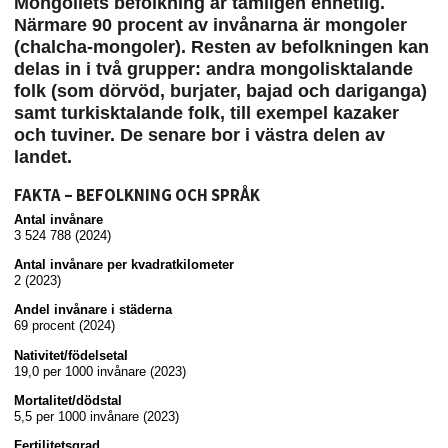
Mongoliets befolkning är tämligen enhetlig.
Närmare 90 procent av invånarna är mongoler
(chalcha-mongoler). Resten av befolkningen kan
delas in i två grupper: andra mongolisktalande
folk (som dörvöd, burjater, bajad och dariganga)
samt turkisktalande folk, till exempel kazaker
och tuviner. De senare bor i västra delen av
landet.
FAKTA – BEFOLKNING OCH SPRÅK
Antal invånare
3 524 788 (2024)
Antal invånare per kvadratkilometer
2 (2023)
Andel invånare i städerna
69 procent (2024)
Nativitet/födelsetal
19,0 per 1000 invånare (2023)
Mortalitet/dödstal
5,5 per 1000 invånare (2023)
Fertilitetsgrad