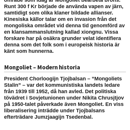
område som idag är Mongoliet bearbeta brons.
Runt 300 f Kr började de använda vapen av järn,
samtidigt som olika klaner bildade allianser.
Kinesiska källor talar om en invasion från det
mongoliska området vid denna tid genomförd av
en klansammanslutning kallad xiongnu. Vissa
forskare har på osäkra grunder velat identifiera
denna som det folk som i europeisk historia är
känt som hunnerna.
Mongoliet – Modern historia
President Chorloogijn Tjojbalsan – ”Mongoliets
Stalin” – var det kommunistiska landets ledare
från 1939 till 1952, då han avled. Det politiska
tövädret i Sovjetunionen under Nikita Chrusjtjov
på 1950-talet påverkade även Mongoliet. En viss
liberalisering inträdde under Tjojbalsans
efterträdare Jumzjaagijn Tsedenbal.