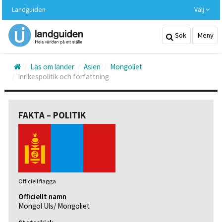
Hoppa
Landguiden
Välj
till
huvudinnehållet
Sök
Meny
Läs om länder
Asien
Mongoliet
Inrikespolitik och författning
FAKTA – POLITIK
Officiell flagga
Officiellt namn
Mongol Uls/ Mongoliet