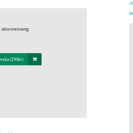
Jo
Sk
ett abonnemang.
ecka (299kr)