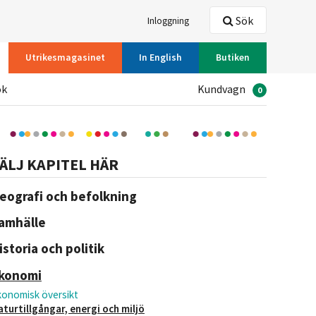
Sök
Inloggning
Utrikesmagasinet
In English
Butiken
ök
Kundvagn
0
ÄLJ KAPITEL HÄR
eografi och befolkning
amhälle
istoria och politik
konomi
konomisk översikt
aturtillgångar, energi och miljö