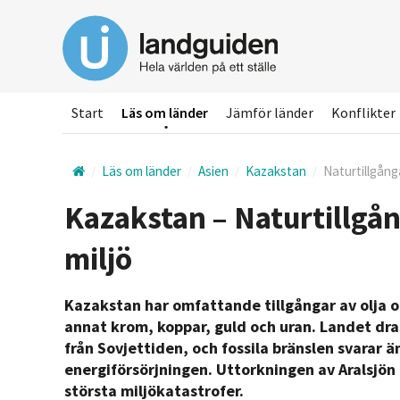
Hoppa
till
huvudinnehållet
Start
Läs om länder
Jämför länder
Konflikter
Läs om länder
Asien
Kazakstan
Naturtillgånga
Kazakstan – Naturtillgån
miljö
Kazakstan har omfattande tillgångar av olja oc
annat krom, koppar, guld och uran. Landet dr
från Sovjettiden, och fossila bränslen svarar 
energiförsörjningen. Uttorkningen av Aralsjön
största miljökatastrofer.