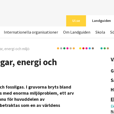
UI.se
Landguiden
Internationella organisationer
Om Landguiden
Skola
S
r, energi och miljö
V
gar, energi och
G
S
h fossilgas. I gruvorna bryts bland
H
as med enorma miljöproblem, ett arv
E
ännu för huvuddelen av
 betraktas som en av världens
E
N