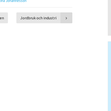
tina Johannesson
pen
Jordbruk och industri