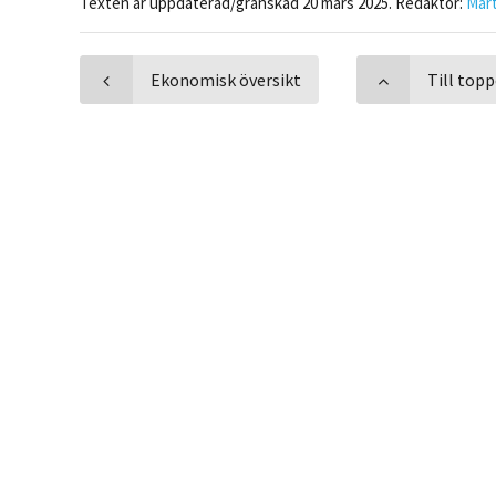
Texten är uppdaterad/granskad 20 mars 2025. Redaktör:
Mar
Ekonomisk översikt
Till top