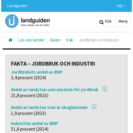
Hoppa
Landguiden
Välj
till
huvudinnehållet
Sök
Meny
Läs om länder
Asien
Irak
Jordbruk och industri
FAKTA – JORDBRUK OCH INDUSTRI
Jordbrukets andel av BNP
3,4 procent (2024)
Andel av landytan som används för jordbruk
21,8 procent (2023)
Andel av landytan som är skogbevuxen
1,9 procent (2023)
Industrins andel av BNP
51,6 procent (2024)