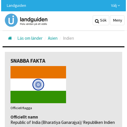
Hoppa
Landguiden
Välj
till
huvudinnehållet
Sök
Meny
Läs om länder
Asien
Indien
SNABBA FAKTA
Officiell flagga
Officiellt namn
Republic of India (Bharatiya Ganarajya)/ Republiken Indien