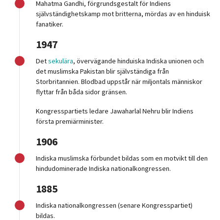
Mahatma Gandhi, f
örgrundsges
talt för Indiens
självständighetskamp mot britterna,
mördas
av en hinduisk
fanatiker
.
1947
Det
sekulära
, övervägande hinduiska Indiska unionen och
det muslimska Pakistan blir självständiga från
Storbritannien. Blodbad uppstår när miljontals människor
flyttar från båda sidor gränsen.
Kongresspartiets ledare Jawaharlal Nehru blir Indiens
första premiärminister.
1906
Indiska muslimska förbundet bildas som en motvikt till den
hindudominerade Indiska nationalkongressen.
1885
Indiska
nationalkongressen (senare Kongresspartiet)
bildas
.