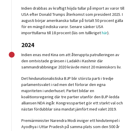
Indien drabbas av kraftigt höjda tullar på import av varor till
USA efter Donald Trumps återkomst som president 2025. I
augusti börjar amerikanska tullar på totalt 50 procent gälla
för en mängd indiska varor. Senare sänker USA
importtullarna till 18 procent (läs om tullkriget
här
).
2024
Indien enas med Kina om att återuppta patrulleringen av
den omtvistade gränsen i Ladakh i Kashmir där
sammandrabbningar 2020 krävde minst 20 människors liv.
Det hindunationalistiska BJP blir största parti i tredje
parlamentsvalet i rad men det förlorar den egna
majoriteten i underhuset. Partiet bildar en
koalitionsregering där tre partier utanför den BJP-ledda
alliansen NDA ingår. Kongresspartiet gör ett starkt val och
nästan fördubblar sina mandat jämfört med valet 2019.
Premiärminister Narendra Modi inviger ett hindutempel i
Ayodhya i Uttar Pradesh på samma plats som den 500 år