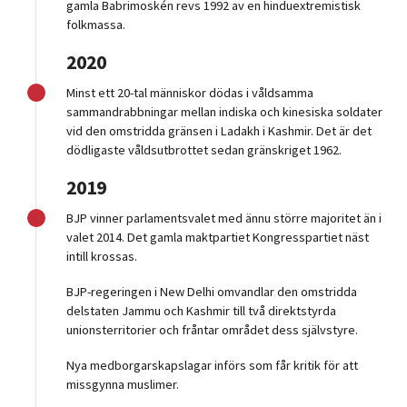
gamla Babrimoskén revs 1992 av en hinduextremistisk
folkmassa.
2020
Minst ett 20-tal människor dödas i våldsamma
sammandrabbningar mellan indiska och kinesiska soldater
vid den omstridda gränsen i Ladakh i Kashmir. Det är det
dödligaste våldsutbrottet sedan gränskriget 1962.
2019
BJP vinner parlamentsvalet med ännu större majoritet än i
valet 2014. Det gamla maktpartiet Kongresspartiet näst
intill krossas.
BJP-regeringen i New Delhi omvandlar den omstridda
delstaten Jammu och Kashmir till två direktstyrda
unionsterritorier och fråntar området dess självstyre.
Nya medborgarskapslagar införs som får kritik för att
missgynna muslimer.