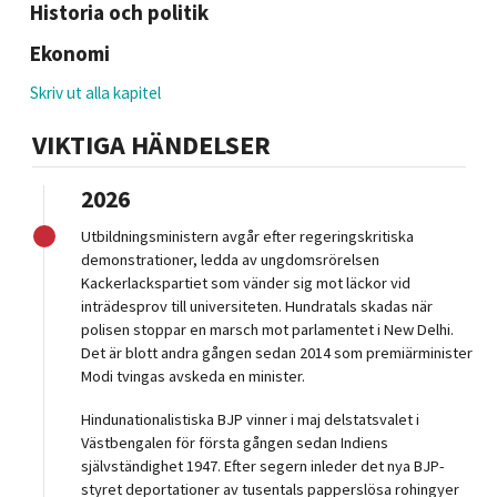
Historia och politik
Ekonomi
Skriv ut alla kapitel
VIKTIGA HÄNDELSER
2026
Utbildningsministern avgår efter regeringskritiska
demonstrationer, ledda av ungdomsrörelsen
Kackerlackspartiet som vänder sig mot läckor vid
inträdesprov till universiteten. Hundratals skadas när
polisen stoppar en marsch mot parlamentet i New Delhi.
Det är blott andra gången sedan 2014 som premiärminister
Modi tvingas avskeda en minister.
Hindunationalistiska BJP vinner i maj delstatsvalet i
Västbengalen för första gången sedan Indiens
självständighet 1947. Efter segern inleder det nya BJP-
styret deportationer av tusentals papperslösa rohingyer