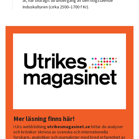
år,
har
bidra
git
till undergång av den högstående
Induskulturen (c
irka 2500–1700 f Kr).
Mer läsning finns här!
I UI:s webbtidning
utrikesmagasinet.se
hittar du analyser
och krönikor skrivna av svenska och internationella
forskare, analytiker och journalister med bred erfarenhet av