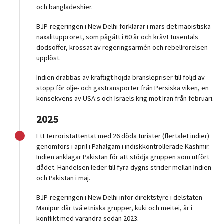
och bangladeshier.
BJP-regeringen i New Delhi förklarar i mars det maoistiska
naxalitupproret, som pågått i 60 år och krävt tusentals
dödsoffer, krossat av regeringsarmén och rebellrörelsen
upplöst.
Indien drabbas av kraftigt höjda bränslepriser till följd av
stopp för olje- och gastransporter från Persiska viken, en
konsekvens av USA:s och Israels krig mot Iran från februari.
2025
Ett terroristattentat med 26 döda turister (flertalet indier)
genomförs i april i Pahalgam i indiskkontrollerade Kashmir.
Indien anklagar Pakistan för att stödja gruppen som utfört
dådet. Händelsen leder till fyra dygns strider mellan Indien
och Pakistan i maj.
BJP-regeringen i New Delhi inför direktstyre i delstaten
Manipur där två etniska grupper, kuki och meitei, är i
konflikt med varandra sedan 2023.