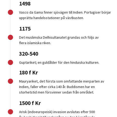
1498
Vasco da Gama finner sjövägen till Indien.
Portugiser börjar
upprätta handelsstationer på västkusten.
1175
Det muslimska
Delhisultanatet grundas och följs av
flera
islamiska
riken.
320-540
Guptariket
; en guldålder för
den hinduiska kulturen
.
180 f Kr
Mauryariket
, det första
som omfattande merparten av
Indien, faller efter cirka 140 år.
Buddismen har en
storhetstid men försvinner sedan från området.
1500 f Kr
Arisk (indoeuropeisk) invasion avslutas efter 500