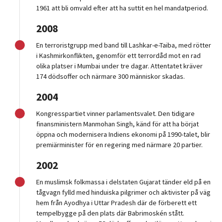
1961 att bli omvald efter att ha suttit en hel mandatperiod.
2008
En terroristgrupp med band till Lashkar-e-Taiba, med rötter
i Kashmirkonflikten, genomför ett terrordåd mot en rad
olika platser i Mumbai under tre dagar. Attentatet kräver
174 dödsoffer och närmare 300 människor skadas.
2004
Kongresspartiet vinner parlamentsvalet. Den tidigare
finansministern Manmohan Singh, känd för att ha börjat
öppna och modernisera Indiens ekonomi på 1990-talet, blir
premiärminister för en regering med närmare 20 partier.
2002
En muslimsk folkmassa i delstaten Gujarat tänder eld på en
tågvagn fylld med hinduiska pilgrimer och aktivister på väg
hem från Ayodhya i Uttar Pradesh där de förberett ett
tempelbygge på den plats där Babrimoskén stått.