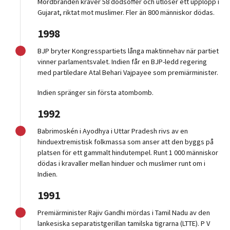
Mordbranden kräver 58 dödsoffer och utlöser ett upplopp i
Gujarat, riktat mot muslimer. Fler än 800 människor dödas.
1998
BJP bryter Kongresspartiets långa maktinnehav när partiet
vinner parlamentsvalet. Indien får en BJP-ledd regering
med partiledare Atal Behari Vajpayee som premiärminister.
Indien spränger sin första atombomb.
1992
Babrimoskén i Ayodhya i Uttar Pradesh rivs av en
hinduextremistisk folkmassa som anser att den byggs på
platsen för ett gammalt hindutempel. Runt 1 000 människor
dödas i kravaller mellan hinduer och muslimer runt om i
Indien.
1991
Premiärminister Rajiv Gandhi mördas i Tamil Nadu av den
lankesiska separatistgerillan tamilska tigrarna (LTTE). P V