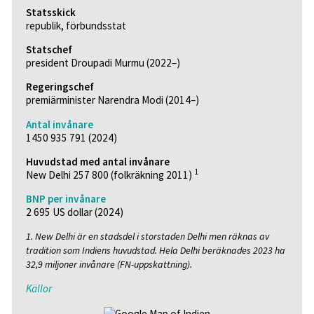
Statsskick
republik, förbundsstat
Statschef
president Droupadi Murmu (2022–)
Regeringschef
premiärminister Narendra Modi (2014–)
Antal invånare
1450 935 791 (2024)
Huvudstad med antal invånare
1
New Delhi 257 800 (folkräkning 2011)
BNP per invånare
2 695 US dollar (2024)
1. New Delhi är en stadsdel i storstaden Delhi men räknas av
tradition som Indiens huvudstad. Hela Delhi beräknades 2023 ha
32,9 miljoner invånare (FN-uppskattning).
Källor