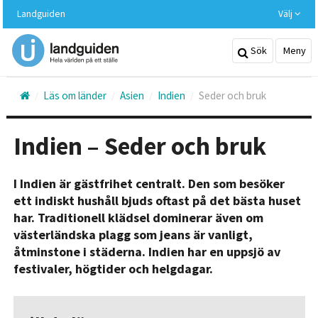
Hoppa
Landguiden
Välj
till
huvudinnehållet
Sök
Meny
Läs om länder
Asien
Indien
Seder och bruk
Indien – Seder och bruk
I Indien är gästfrihet centralt. Den som besöker
ett indiskt hushåll bjuds oftast på det bästa huset
har. Traditionell klädsel dominerar även om
västerländska plagg som jeans är vanligt,
åtminstone i städerna. Indien har en uppsjö av
festivaler, högtider och helgdagar.