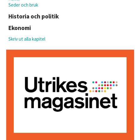
Seder och bruk
Historia och politik
Ekonomi
Skriv ut alla kapitel