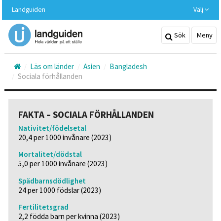
Hoppa
Landguiden
Välj
till
huvudinnehållet
Sök
Meny
Läs om länder
Asien
Bangladesh
Sociala förhållanden
FAKTA – SOCIALA FÖRHÅLLANDEN
Nativitet/födelsetal
20,4 per 1000 invånare (2023)
Mortalitet/dödstal
5,0 per 1000 invånare (2023)
Spädbarnsdödlighet
24 per 1000 födslar (2023)
Fertilitetsgrad
2,2 födda barn per kvinna (2023)