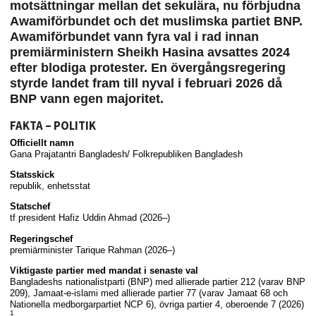
motsättningar mellan det sekulära, nu förbjudna
Awamiförbundet och det muslimska partiet BNP.
Awamiförbundet vann fyra val i rad innan
premiärministern Sheikh Hasina avsattes 2024
efter blodiga protester. En övergångsregering
styrde landet fram till nyval i februari 2026 då
BNP vann egen majoritet.
FAKTA – POLITIK
Officiellt namn
Gana Prajatantri Bangladesh/ Folkrepubliken Bangladesh
Statsskick
republik, enhetsstat
Statschef
tf president Hafiz Uddin Ahmad (2026–)
Regeringschef
premiärminister Tarique Rahman (2026–)
Viktigaste partier med mandat i senaste val
Bangladeshs nationalistparti (BNP) med allierade partier 212 (varav BNP
209), Jamaat-e-islami med allierade partier 77 (varav Jamaat 68 och
Nationella medborgarpartiet NCP 6), övriga partier 4, oberoende 7 (2026)
1