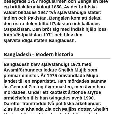
besegrade 1757 mogularmén och Bengalen blev
en brittisk kronkoloni 1858. Av det brittiska
väldet bildades 1947 två självständiga stater:
Indien och Pakistan. Bengalen kom att delas,
den östra delen tillföll Pakistan och kallades
Östpakistan. Den bröt sig med indisk hjälp loss
från Västpakistan 1971 och blev den
självständiga staten Bangladesh.
Bangladesh – Modern historia
Bangladesh blev självständigt 1971 med
Awamiförbundets ledare Sheikh Mujib som
premiärminister. År 1975 omvandlade Mujib
landet till en enpartistat. Han mördades samma
år. General Zia tog över makten, men även han
mördades. Under ett kaotiskt årtionde styrde
arméchefen tills han tvingades avgå 1990.
Därefter framträdde två politiska ärkefiender:
Zias änka Khaleda Zia och Mujibs dotter, Sheikh