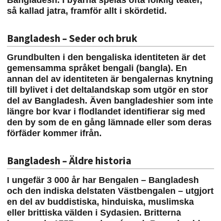
Bangladesh. I byarna spelas ofta folklig teater,
så kallad jatra, framför allt i skördetid.
Bangladesh – Seder och bruk
Grundbulten i den bengaliska identiteten är det
gemensamma språket bengali (bangla). En
annan del av identiteten är bengalernas knytning
till bylivet i det deltalandskap som utgör en stor
del av Bangladesh. Även bangladeshier som inte
längre bor kvar i flodlandet identifierar sig med
den by som de en gång lämnade eller som deras
förfäder kommer ifrån.
Bangladesh – Äldre historia
I ungefär 3 000 år har Bengalen – Bangladesh
och den indiska delstaten Västbengalen – utgjort
en del av buddistiska, hinduiska, muslimska
eller brittiska välden i Sydasien. Britterna