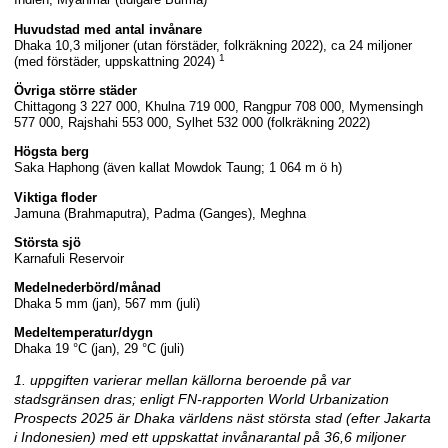
Huvudstad med antal invånare
Dhaka 10,3 miljoner (utan förstäder, folkräkning 2022), ca 24 miljoner
1
(med förstäder, uppskattning 2024)
Övriga större städer
Chittagong 3 227 000, Khulna 719 000, Rangpur 708 000, Mymensingh
577 000, Rajshahi 553 000, Sylhet 532 000 (folkräkning 2022)
Högsta berg
Saka Haphong (även kallat Mowdok Taung; 1 064 m ö h)
Viktiga floder
Jamuna (Brahmaputra), Padma (Ganges), Meghna
Största sjö
Karnafuli Reservoir
Medelnederbörd/månad
Dhaka 5 mm (jan), 567 mm (juli)
Medeltemperatur/dygn
Dhaka 19 °C (jan), 29 °C (juli)
1. uppgiften varierar mellan källorna beroende på var
stadsgränsen dras; enligt FN-rapporten World Urbanization
Prospects 2025 är Dhaka världens näst största stad (efter Jakarta
i Indonesien) med ett uppskattat invånarantal på 36,6 miljoner