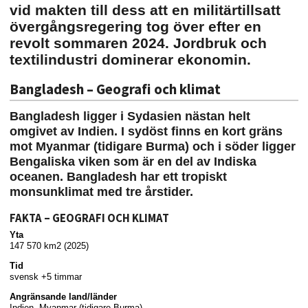
vid makten till dess att en militärtillsatt
övergångsregering tog över efter en
revolt sommaren 2024. Jordbruk och
textilindustri dominerar ekonomin.
Bangladesh – Geografi och klimat
Bangladesh ligger i Sydasien nästan helt
omgivet av Indien. I sydöst finns en kort gräns
mot Myanmar (tidigare Burma) och i söder ligger
Bengaliska viken som är en del av Indiska
oceanen. Bangladesh har ett tropiskt
monsunklimat med tre årstider.
FAKTA – GEOGRAFI OCH KLIMAT
Yta
147 570 km2 (2025)
Tid
svensk +5 timmar
Angränsande land/länder
Indien, Myanmar (tidigare Burma)