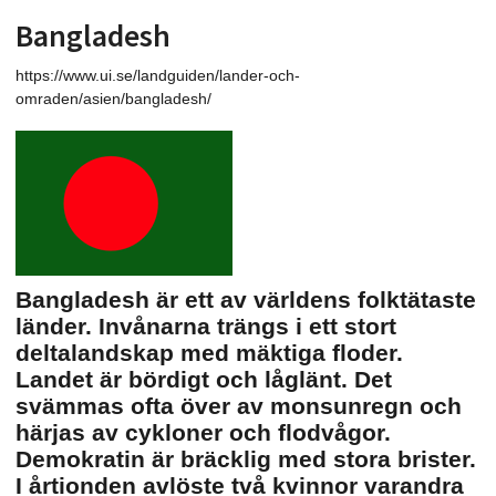
Bangladesh
https://www.ui.se/landguiden/lander-och-
omraden/asien/bangladesh/
Bangladesh är ett av världens folktätaste
länder. Invånarna trängs i ett stort
deltalandskap med mäktiga floder.
Landet är bördigt och låglänt. Det
svämmas ofta över av monsunregn och
härjas av cykloner och flodvågor.
Demokratin är bräcklig med stora brister.
I årtionden avlöste två kvinnor varandra