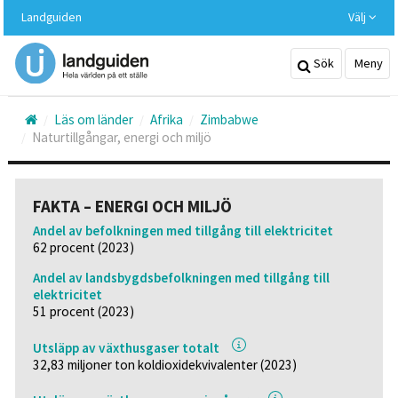
Hoppa
Landguiden
Välj
till
huvudinnehållet
Sök
Meny
Läs om länder
Afrika
Zimbabwe
Naturtillgångar, energi och miljö
FAKTA – ENERGI OCH MILJÖ
Andel av befolkningen med tillgång till elektricitet
62 procent (2023)
Andel av landsbygdsbefolkningen med tillgång till
elektricitet
51 procent (2023)
Utsläpp av växthusgaser totalt
32,83 miljoner ton koldioxidekvivalenter (2023)