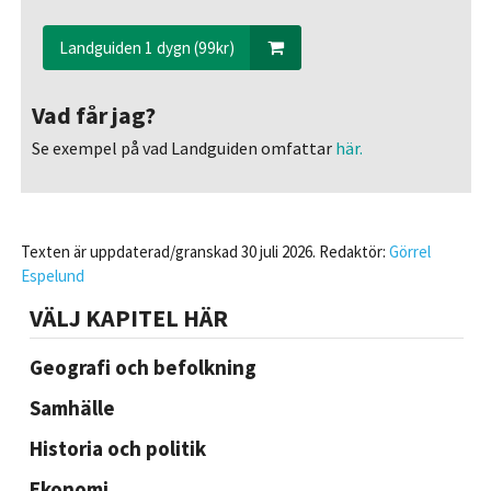
Landguiden 1 dygn (99kr)
Vad får jag?
Se exempel på vad Landguiden omfattar
här.
Texten är uppdaterad/granskad 30 juli 2026. Redaktör:
Görrel
Espelund
VÄLJ KAPITEL HÄR
Geografi och befolkning
Samhälle
Historia och politik
Ekonomi