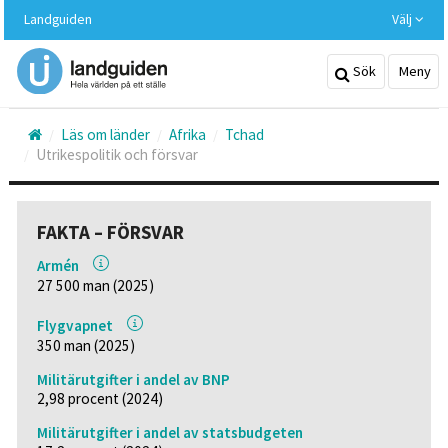
Hoppa
Landguiden
Välj
till
huvudinnehållet
Sök
Meny
Läs om länder
Afrika
Tchad
Utrikespolitik och försvar
FAKTA – FÖRSVAR
Armén
27 500 man (2025)
Flygvapnet
350 man (2025)
Militärutgifter i andel av BNP
2,98 procent (2024)
Militärutgifter i andel av statsbudgeten