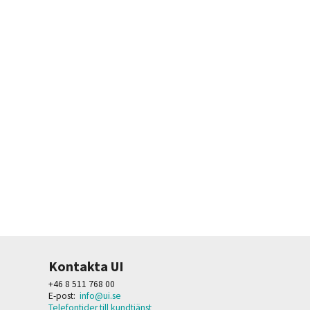
Kontakta UI
+46 8 511 768 00
E-post:
info@ui.se
Telefontider till kundtjänst