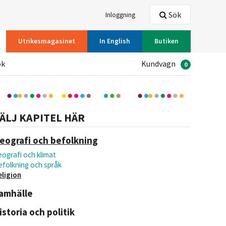
Sök
Inloggning
Utrikesmagasinet
In English
Butiken
ök
Kundvagn
0
ÄLJ KAPITEL HÄR
eografi och befolkning
ografi och klimat
efolkning och språk
eligion
amhälle
istoria och politik