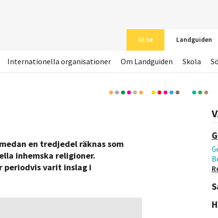
UI.se
Landguiden
Internationella organisationer
Om Landguiden
Skola
S
V
G
, medan en tredjedel räknas som
Ge
lla inhemska religioner.
B
periodvis varit inslag i
R
S
H