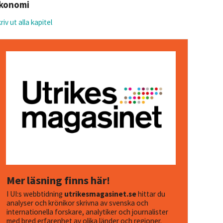
konomi
riv ut alla kapitel
Mer läsning finns här!
I UI:s webbtidning
utrikesmagasinet.se
hittar du
analyser och krönikor skrivna av svenska och
internationella forskare, analytiker och journalister
med bred erfarenhet av olika länder och regioner.