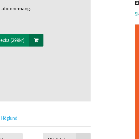
E
ett abonnemang.
Sk
ecka (299kr)
 Höglund