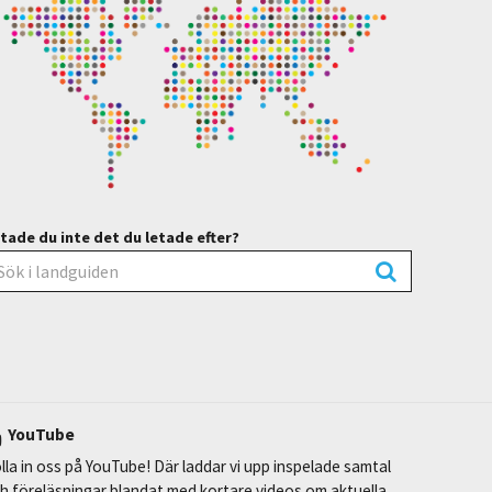
tade du inte det du letade efter?
YouTube
lla in oss på YouTube! Där laddar vi upp inspelade samtal
h föreläsningar blandat med kortare videos om aktuella