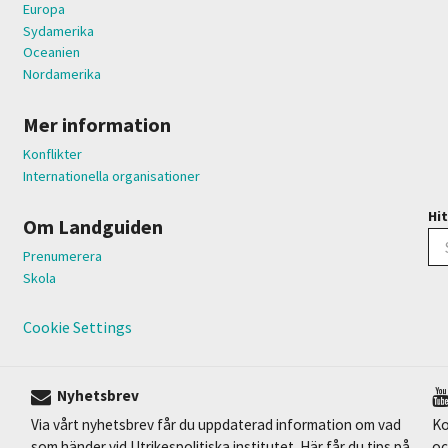
Europa
Sydamerika
Oceanien
Nordamerika
Mer information
Konflikter
Internationella organisationer
Hit
Om Landguiden
Prenumerera
Skola
Cookie Settings
Nyhetsbrev
Via vårt nyhetsbrev får du uppdaterad information om vad
Ko
som händer vid Utrikespolitiska institutet. Här får du tips på
oc