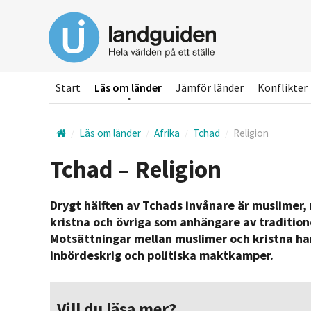
Hoppa
till
huvudinnehållet
Start
Läs om länder
Jämför länder
Konflikter
Läs om länder
Afrika
Tchad
Religion
Tchad – Religion
Drygt hälften av Tchads invånare är muslimer
kristna och övriga som anhängare av traditione
Motsättningar mellan muslimer och kristna har 
inbördeskrig och politiska maktkamper.
Vill du läsa mer?