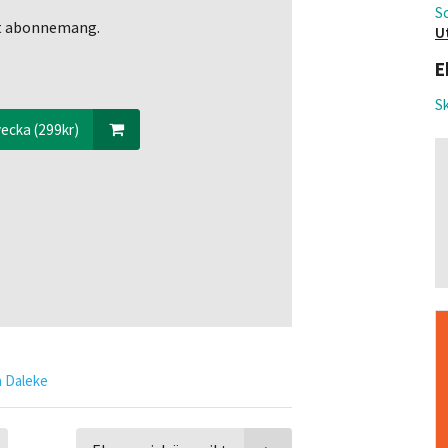
S
ett abonnemang.
U
E
Sk
ecka (299kr)
a Daleke