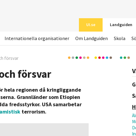
UI.se
Landguiden
Internationella organisationer
Om Landguiden
Skola
S
ch försvar
V
 och försvar
G
r hela regionen då kringliggande
S
änserna. Grannländer som Etiopien
edda fredsstyrkor. USA samarbetar
H
lamistisk
terrorism.
Äl
M
D
In