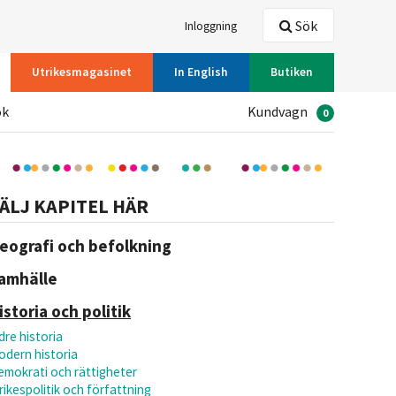
Sök
Inloggning
Utrikesmagasinet
In English
Butiken
ök
Kundvagn
0
ÄLJ KAPITEL HÄR
eografi och befolkning
amhälle
istoria och politik
dre historia
odern historia
emokrati och rättigheter
rikespolitik och författning