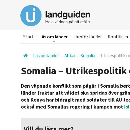
Hoppa
till
huvudinnehållet
Start
Läs om länder
Jämför länder
Konflikter
Läs om länder
Afrika
Somalia
Utrikespolitik o
Somalia – Utrikespolitik
Den väpnade konflikt som pågår i Somalia berö
länder fruktar att våldet ska spridas över gr
och Kenya har bidragit med soldater till AU-l
också med Somalias regering i kampen mot
is
Vill du läsa mer?