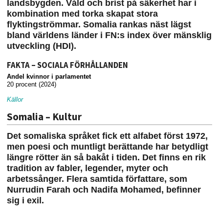
landsbygden. Våld och brist på säkerhet har i
kombination med torka skapat stora
flyktingströmmar. Somalia rankas näst lägst
bland världens länder i FN:s index över mänsklig
utveckling (HDI).
FAKTA – SOCIALA FÖRHÅLLANDEN
Andel kvinnor i parlamentet
20 procent (2024)
Källor
Somalia – Kultur
Det somaliska språket fick ett alfabet först 1972,
men poesi och muntligt berättande har betydligt
längre rötter än så bakåt i tiden. Det finns en rik
tradition av fabler, legender, myter och
arbetssånger. Flera samtida författare, som
Nurrudin Farah och Nadifa Mohamed, befinner
sig i exil.