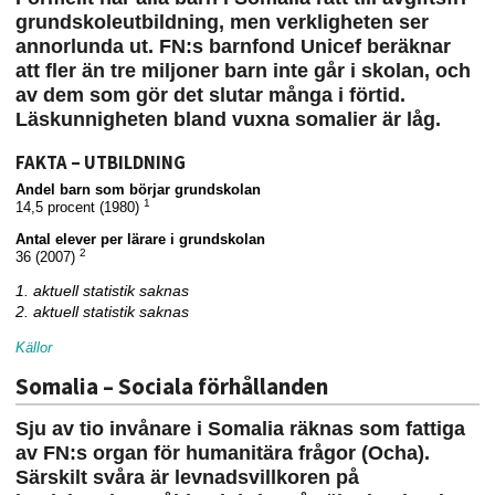
grundskoleutbildning, men verkligheten ser
annorlunda ut. FN:s barnfond Unicef beräknar
att fler än tre miljoner barn inte går i skolan, och
av dem som gör det slutar många i förtid.
Läskunnigheten bland vuxna somalier är låg.
FAKTA – UTBILDNING
Andel barn som börjar grundskolan
1
14,5 procent (1980)
Antal elever per lärare i grundskolan
2
36 (2007)
1. aktuell statistik saknas
2. aktuell statistik saknas
Källor
Somalia – Sociala förhållanden
Sju av tio invånare i Somalia räknas som fattiga
av FN:s organ för humanitära frågor (Ocha).
Särskilt svåra är levnadsvillkoren på