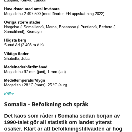
Etiopien, Kenya, Djibouti
Huvudstad med antal invånare
Mogadishu 2 497 500 (med förorter, FN-uppskattning 2022)
Övriga större städer
Hargeisa (i Somaliland), Merca, Bossasso (i Puntland), Berbera (i
Somaliland), Kismayo
Högsta berg
Surud Ad (2 408 m ö h)
Viktiga floder
Shabelle, Juba
Medelnederbörd/månad
Mogadishu 97 mm (juni), 1 mm (jan)
Medeltemperatur/dygn
Mogadishu 28 °C (mars), 25 °C (aug)
Källor
Somalia – Befolkning och språk
Det kaos som råder i Somalia sedan början av
1990-talet gör all statistik om landet ytterst
osäker. Klart är att befolkningstillväxten är hög