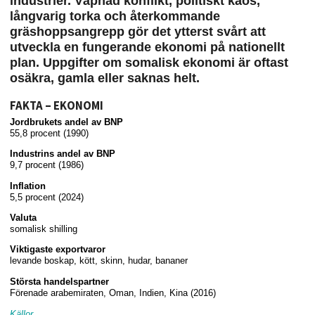
industrier. Väpnad konflikt, politiskt kaos,
långvarig torka och återkommande
gräshoppsangrepp gör det ytterst svårt att
utveckla en fungerande ekonomi på nationellt
plan. Uppgifter om somalisk ekonomi är oftast
osäkra, gamla eller saknas helt.
FAKTA – EKONOMI
Jordbrukets andel av BNP
55,8 procent (1990)
Industrins andel av BNP
9,7 procent (1986)
Inflation
5,5 procent (2024)
Valuta
somalisk shilling
Viktigaste exportvaror
levande boskap, kött, skinn, hudar, bananer
Största handelspartner
Förenade arabemiraten, Oman, Indien, Kina (2016)
Källor