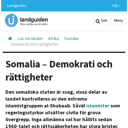
Hoppa
Landguiden
Välj
till
huvudinnehållet
Sök
Meny
Läs om länder
Afrika
Somalia
Demokrati och rättigheter
Somalia – Demokrati och
rättigheter
Den somaliska staten är svag, vissa delar av
landet kontrolleras av den extrema
islamistgruppen al-Shabaab. Såväl
islamister
som
regeringsstyrkor utsätter civila för grova
övergrepp. Inga allmänna val har hållits sedan
1960-talet och rättssäkerheten har stora brister.