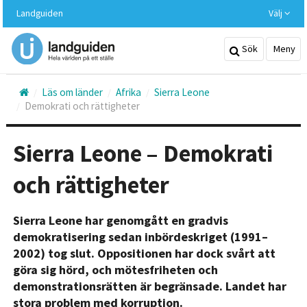
Hoppa
Landguiden
Välj
till
huvudinnehållet
Sök
Meny
Läs om länder
Afrika
Sierra Leone
Demokrati och rättigheter
Sierra Leone – Demokrati
och rättigheter
Sierra Leone har genomgått en gradvis
demokratisering sedan inbördeskriget (1991–
2002) tog slut. Oppositionen har dock svårt att
göra sig hörd, och mötesfriheten och
demonstrationsrätten är begränsade. Landet har
stora problem med korruption.