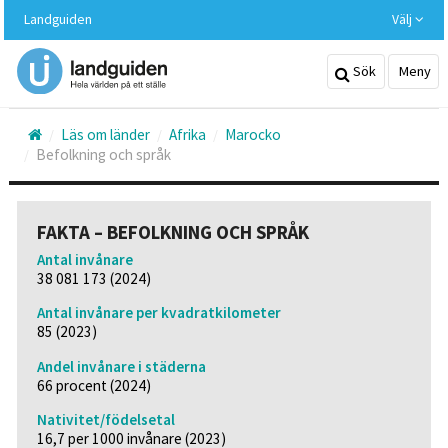
Hoppa
Landguiden
Välj
till
huvudinnehållet
Sök
Meny
Läs om länder
Afrika
Marocko
Befolkning och språk
FAKTA – BEFOLKNING OCH SPRÅK
Antal invånare
38 081 173 (2024)
Antal invånare per kvadratkilometer
85 (2023)
Andel invånare i städerna
66 procent (2024)
Nativitet/födelsetal
16,7 per 1000 invånare (2023)