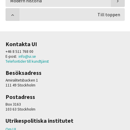
Modern historia
Till toppen
Kontakta UI
+46 8 511 768 00
E-post:
info@ui.se
Telefontider till kundtjänst
Besöksadress
Amiralitetsbacken 1
111 49 Stockholm
Postadress
Box 3163
103 63 Stockholm
Utrikespolitiska institutet
Om UI