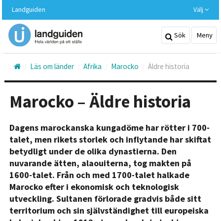
Hoppa
Landguiden
Välj
till
huvudinnehållet
Sök
Meny
Läs om länder
Afrika
Marocko
Äldre historia
Marocko – Äldre historia
Dagens marockanska kungadöme har rötter i 700-
talet, men rikets storlek och inflytande har skiftat
betydligt under de olika dynastierna. Den
nuvarande ätten, alaouiterna, tog makten på
1600-talet. Från och med 1700-talet halkade
Marocko efter i ekonomisk och teknologisk
utveckling. Sultanen förlorade gradvis både sitt
territorium och sin självständighet till europeiska