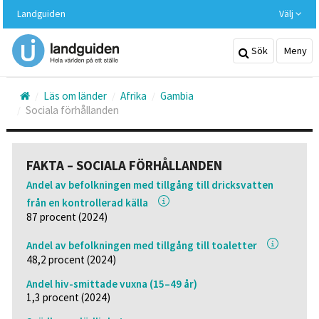
Hoppa
Landguiden
Välj
till
huvudinnehållet
Sök
Meny
Läs om länder
Afrika
Gambia
Sociala förhållanden
FAKTA – SOCIALA FÖRHÅLLANDEN
Andel av befolkningen med tillgång till dricksvatten
från en kontrollerad källa
87 procent (2024)
Andel av befolkningen med tillgång till toaletter
48,2 procent (2024)
Andel hiv-smittade vuxna (15–49 år)
1,3 procent (2024)