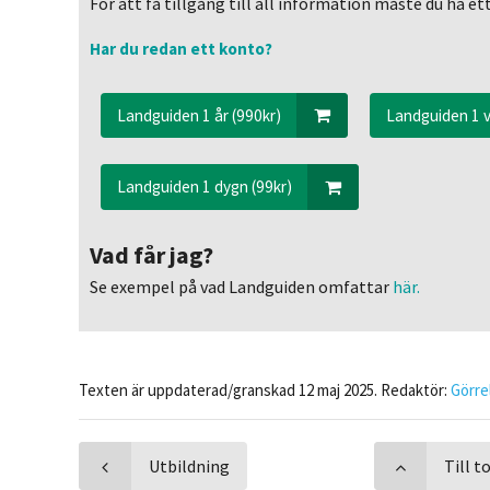
För att få tillgång till all information måste du ha 
Har du redan ett konto?
Landguiden 1 år (990kr)
Landguiden 1 v
Landguiden 1 dygn (99kr)
Vad får jag?
Se exempel på vad Landguiden omfattar
här.
Texten är uppdaterad/granskad 12 maj 2025. Redaktör:
Görre
Utbildning
Till 