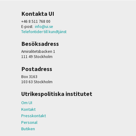
Kontakta UI
+46 8 511 768 00
E-post:
info@ui.se
Telefontider till kundtjänst
Besöksadress
Amiralitetsbacken 1
111 49 Stockholm
Postadress
Box 3163
103 63 Stockholm
Utrikespolitiska institutet
Om UI
Kontakt
Presskontakt
Personal
Butiken