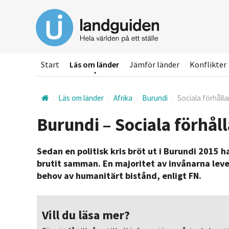
Hoppa
till
huvudinnehållet
Start
Läs om länder
Jämför länder
Konflikter
Läs om länder
Afrika
Burundi
Sociala förhåll
Burundi – Sociala förhål
Sedan en politisk kris bröt ut i Burundi 2015 
brutit samman. En majoritet av invånarna leve
behov av humanitärt bistånd, enligt FN.
Vill du läsa mer?