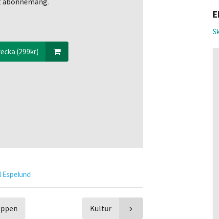
ett abonnemang.
E
Sk
ecka (299kr)
l Espelund
toppen
Kultur