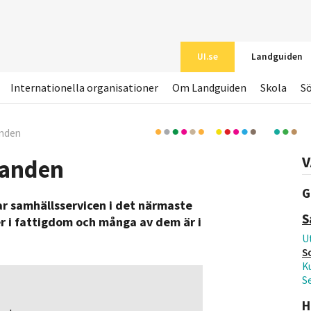
UI.se
Landguiden
Internationella organisationer
Om Landguiden
Skola
S
anden
V
landen
G
har samhällsservicen i det närmaste
S
r i fattigdom och många av dem är i
Ut
S
Ku
S
H