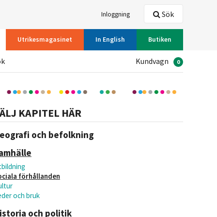
Sök
Inloggning
Utrikesmagasinet
In English
Butiken
ök
Kundvagn
0
ÄLJ KAPITEL HÄR
eografi och befolkning
amhälle
bildning
ociala förhållanden
ltur
eder och bruk
istoria och politik