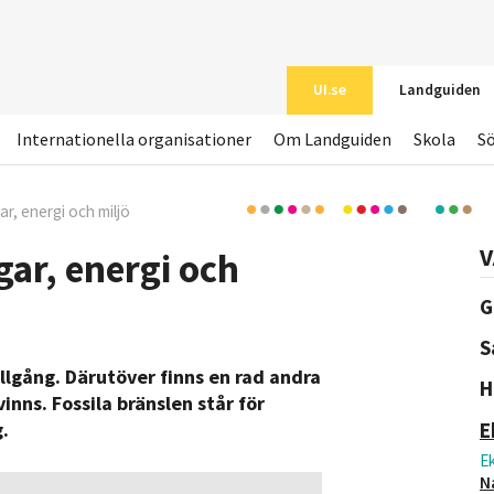
UI.se
Landguiden
Internationella organisationer
Om Landguiden
Skola
S
ar, energi och miljö
V
ar, energi och
G
S
lgång. Därutöver finns en rad andra
H
nns. Fossila bränslen står för
E
.
E
N