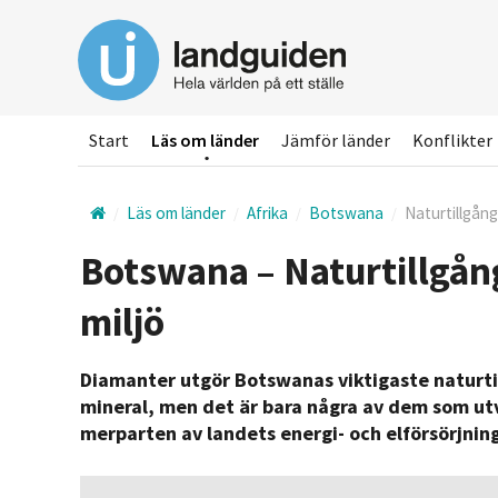
Hoppa
till
huvudinnehållet
Start
Läs om länder
Jämför länder
Konflikter
Läs om länder
Afrika
Botswana
Naturtillgång
Botswana – Naturtillgång
miljö
Diamanter utgör Botswanas viktigaste naturtil
mineral, men det är bara några av dem som utvi
merparten av landets energi- och elförsörjning