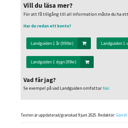
Vill du läsa mer?
För att få tillgång till all information måste du ha 
Har du redan ett konto?
Landguiden 1 år (990kr)
Landguiden 1 v
Landguiden 1 dygn (99kr)
Vad får jag?
Se exempel på vad Landguiden omfattar
här.
Texten är uppdaterad/granskad 9 juni 2025. Redaktör:
Görrel