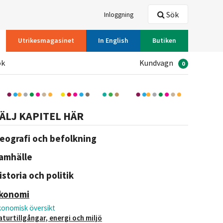
Sök
Inloggning
Utrikesmagasinet
In English
Butiken
ök
Kundvagn
0
ÄLJ KAPITEL HÄR
eografi och befolkning
amhälle
istoria och politik
konomi
konomisk översikt
aturtillgångar, energi och miljö