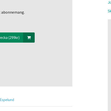
Jo
Sk
ett abonnemang.
ecka (299kr)
 Espelund