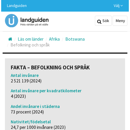
Hoppa
Landguiden
Välj
till
huvudinnehållet
Sök
Meny
Läs om länder
Afrika
Botswana
Befolkning och språk
FAKTA – BEFOLKNING OCH SPRÅK
Antal invånare
2 521 139 (2024)
Antal invånare per kvadratkilometer
4 (2023)
Andel invånare i städerna
73 procent (2024)
Nativitet/födelsetal
24,7 per 1000 invånare (2023)