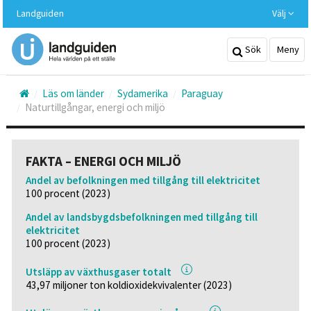
Hoppa
Landguiden
Välj
till
huvudinnehållet
Sök
Meny
Läs om länder
Sydamerika
Paraguay
Naturtillgångar, energi och miljö
FAKTA – ENERGI OCH MILJÖ
Andel av befolkningen med tillgång till elektricitet
100 procent (2023)
Andel av landsbygdsbefolkningen med tillgång till
elektricitet
100 procent (2023)
Utsläpp av växthusgaser totalt
43,97 miljoner ton koldioxidekvivalenter (2023)