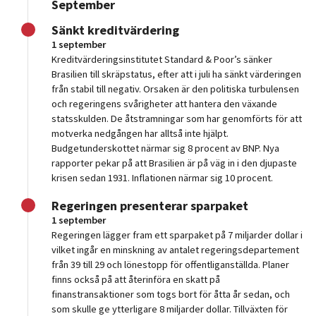
September
Sänkt kreditvärdering
1 september
Kreditvärderingsinstitutet Standard & Poor’s sänker
Brasilien till skräpstatus, efter att i juli ha sänkt värderingen
från stabil till negativ. Orsaken är den politiska turbulensen
och regeringens svårigheter att hantera den växande
statsskulden. De åtstramningar som har genomförts för att
motverka nedgången har alltså inte hjälpt.
Budgetunderskottet närmar sig 8 procent av BNP. Nya
rapporter pekar på att Brasilien är på väg in i den djupaste
krisen sedan 1931. Inflationen närmar sig 10 procent.
Regeringen presenterar sparpaket
1 september
Regeringen lägger fram ett sparpaket på 7 miljarder dollar i
vilket ingår en minskning av antalet regeringsdepartement
från 39 till 29 och lönestopp för offentliganställda. Planer
finns också på att återinföra en skatt på
finanstransaktioner som togs bort för åtta år sedan, och
som skulle ge ytterligare 8 miljarder dollar. Tillväxten för