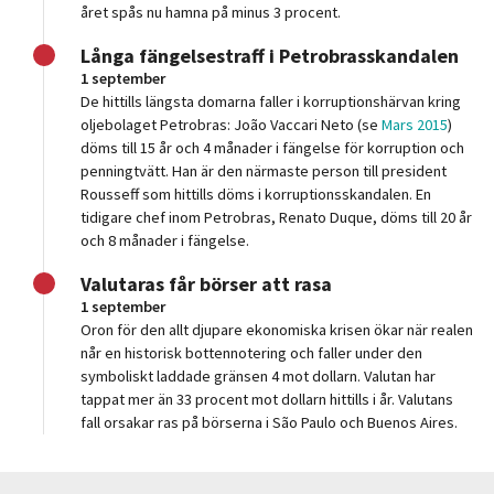
året spås nu hamna på minus 3 procent.
Långa fängelsestraff i Petrobrasskandalen
1 september
De hittills längsta domarna faller i korruptionshärvan kring
oljebolaget Petrobras: João Vaccari Neto (se
Mars 2015
)
döms till 15 år och 4 månader i fängelse för korruption och
penningtvätt. Han är den närmaste person till president
Rousseff som hittills döms i korruptionsskandalen. En
tidigare chef inom Petrobras, Renato Duque, döms till 20 år
och 8 månader i fängelse.
Valutaras får börser att rasa
1 september
Oron för den allt djupare ekonomiska krisen ökar när realen
når en historisk bottennotering och faller under den
symboliskt laddade gränsen 4 mot dollarn. Valutan har
tappat mer än 33 procent mot dollarn hittills i år. Valutans
fall orsakar ras på börserna i São Paulo och Buenos Aires.