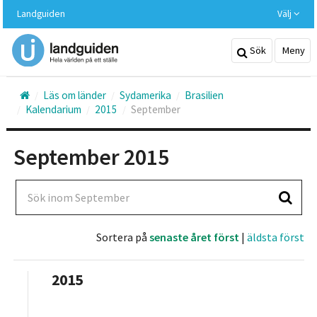
Hoppa
Landguiden
Välj
till
huvudinnehållet
Sök
Meny
Läs om länder
Sydamerika
Brasilien
Kalendarium
2015
September
September 2015
Sök inom September
Sortera på
senaste året först
|
äldsta först
2015