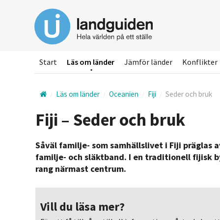
Hoppa
till
huvudinnehållet
Start
Läs om länder
Jämför länder
Konflikter
Läs om länder
Oceanien
Fiji
Seder och bruk
Fiji – Seder och bruk
Såväl familje- som samhällslivet i Fiji präglas 
familje- och släktband. I en traditionell fijisk 
rang närmast centrum.
Vill du läsa mer?