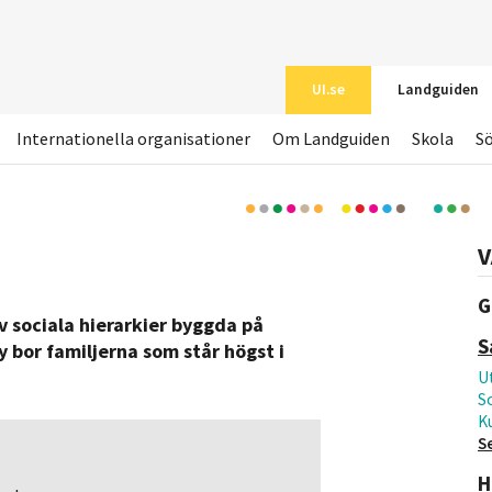
UI.se
Landguiden
Internationella organisationer
Om Landguiden
Skola
S
V
G
av sociala hierarkier byggda på
S
by bor familjerna som står högst i
Ut
S
Ku
S
H