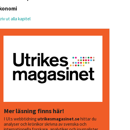
konomi
riv ut alla kapitel
Mer läsning finns här!
I UI:s webbtidning
utrikesmagasinet.se
hittar du
analyser och krönikor skrivna av svenska och
internationella forskare, analytiker och journalister