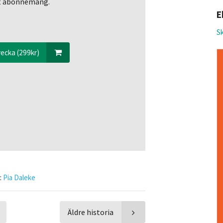
ett abonnemang.
E
Sk
ecka (299kr)
:
Pia Daleke
Äldre historia