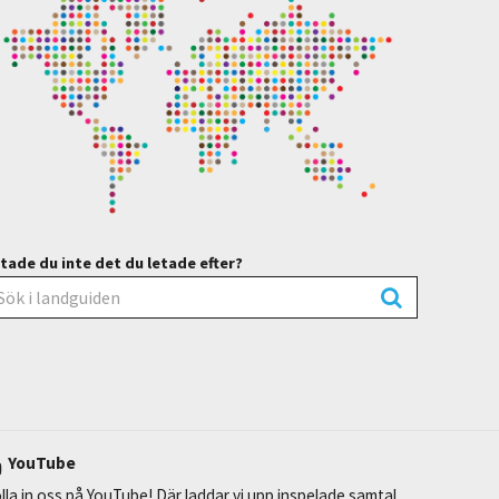
tade du inte det du letade efter?
YouTube
lla in oss på YouTube! Där laddar vi upp inspelade samtal