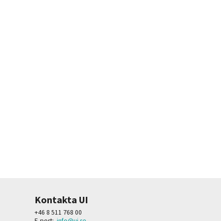
Kontakta UI
+46 8 511 768 00
E-post:
info@ui.se