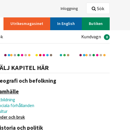
Sök
Inloggning
Utrikesmagasinet
In English
Butiken
ök
Kundvagn
0
ÄLJ KAPITEL HÄR
eografi och befolkning
amhälle
bildning
ociala förhållanden
ltur
eder och bruk
istoria och politik