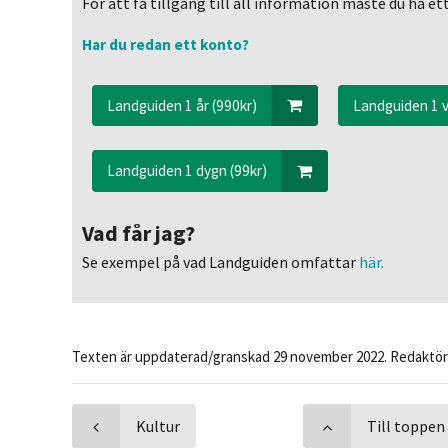
För att få tillgång till all information måste du ha 
Har du redan ett konto?
Landguiden 1 år (990kr)
Landguiden 1 v
Landguiden 1 dygn (99kr)
Vad får jag?
Se exempel på vad Landguiden omfattar
här.
Texten är uppdaterad/granskad 29 november 2022. Redaktör
Kultur
Till toppen