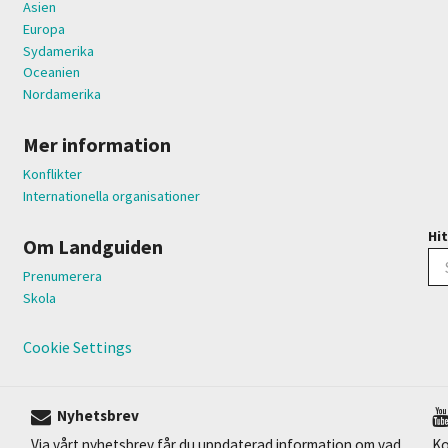
Asien
Europa
Sydamerika
Oceanien
Nordamerika
Mer information
Konflikter
Internationella organisationer
Hit
Om Landguiden
Prenumerera
Skola
Cookie Settings
Nyhetsbrev
Via vårt nyhetsbrev får du uppdaterad information om vad
Ko