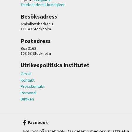
Telefontider till kundtjänst
Besöksadress
Amiralitetsbacken 1
111 49 Stockholm
Postadress
Box 3163
103 63 Stockholm
Utrikespolitiska institutet
Om UI
Kontakt
Presskontakt
Personal
Butiken
Facebook
Följ oss på Facebook! Där delar vi med oss av aktuella