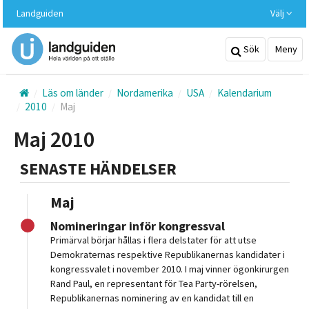
Hoppa
Landguiden
Välj
till
huvudinnehållet
Sök
Meny
Läs om länder
Nordamerika
USA
Kalendarium
2010
Maj
Maj 2010
SENASTE HÄNDELSER
Maj
Nomineringar inför kongressval
Primärval börjar hållas i flera delstater för att utse
Demokraternas respektive Republikanernas kandidater i
kongressvalet i november 2010. I maj vinner ögonkirurgen
Rand Paul, en representant för Tea Party-rörelsen,
Republikanernas nominering av en kandidat till en