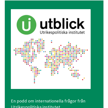
En podd om internationella frågor från
Utrikespolitiska institutet.