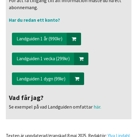
För att få tillgång till all information måste du ha ett
abonnemang.
Har du redan ett konto?
Landguiden 1 år (990kr)
Landguiden 1 vecka (299kr)
Landguiden 1 dygn (99kr)
Vad får jag?
Se exempel på vad Landguiden omfattar
här.
Texten är uppdaterad/granskad 8 maj 2025. Redaktör:
Ylva Lindahl