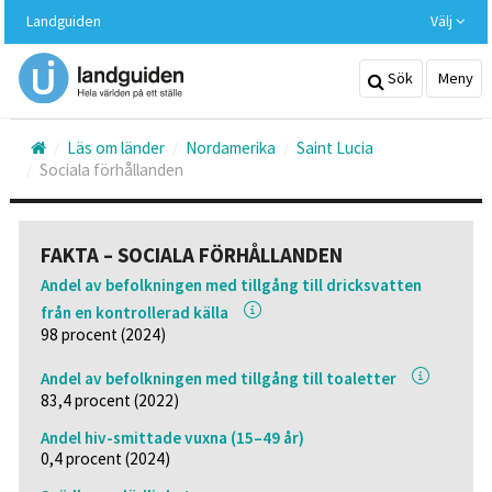
Hoppa
Landguiden
Välj
till
huvudinnehållet
Sök
Meny
Läs om länder
Nordamerika
Saint Lucia
Sociala förhållanden
FAKTA – SOCIALA FÖRHÅLLANDEN
Andel av befolkningen med tillgång till dricksvatten
från en kontrollerad källa
98 procent (2024)
Andel av befolkningen med tillgång till toaletter
83,4 procent (2022)
Andel hiv-smittade vuxna (15–49 år)
0,4 procent (2024)