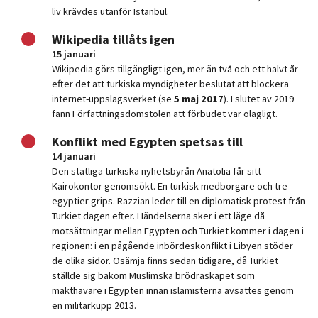
liv krävdes utanför Istanbul.
Wikipedia tillåts igen
15 januari
Wikipedia görs tillgängligt igen, mer än två och ett halvt år
efter det att turkiska myndigheter beslutat att blockera
internet-uppslagsverket (se
5 maj 2017
). I slutet av 2019
fann Författningsdomstolen att förbudet var olagligt.
Konflikt med Egypten spetsas till
14 januari
Den statliga turkiska nyhetsbyrån Anatolia får sitt
Kairokontor genomsökt. En turkisk medborgare och tre
egyptier grips. Razzian leder till en diplomatisk protest från
Turkiet dagen efter. Händelserna sker i ett läge då
motsättningar mellan Egypten och Turkiet kommer i dagen i
regionen: i en pågående inbördeskonflikt i Libyen stöder
de olika sidor. Osämja finns sedan tidigare, då Turkiet
ställde sig bakom Muslimska brödraskapet som
makthavare i Egypten innan islamisterna avsattes genom
en militärkupp 2013.