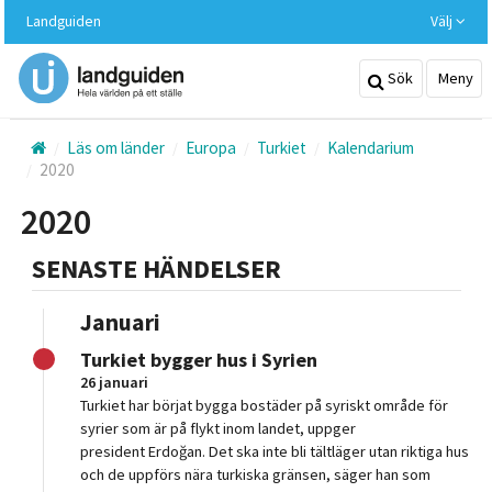
Hoppa
Landguiden
Välj
till
huvudinnehållet
Sök
Meny
Läs om länder
Europa
Turkiet
Kalendarium
2020
2020
SENASTE HÄNDELSER
Januari
Turkiet bygger hus i Syrien
26 januari
Turkiet har börjat bygga bostäder på syriskt område för
syrier som är på flykt inom landet, uppger
president Erdoğan. Det ska inte bli tältläger utan riktiga hus
och de uppförs nära turkiska gränsen, säger han som