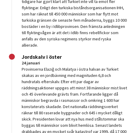
tidigare har gjort klart att Turkiet inte vill ta emot fler
flyktingar. Enligt den turkiska biståndsorganisationen IHH,
som har räknat till 450 000 människor som har flytt mot
turkiska gränsen de senaste fem månaderna, byggs 10 000
bostäder i en by i Idlibprovinsen. Den främsta anledningen
till flyktingvågen är att det i Idlib finns rebellfickor som
anfalls av den syriska regimens styrkor med ryska
allierade.
Jordskalv i öster
24 januari
Provinserna Elazığ och Malatya i östra halvan av Turkiet
skakas av en jordbävning med magnituden 6,8 och
hundratals efterskalv. Efter ett par dagar av
räddningsaktioner uppges att minst 38 människor mist livet
och 45 överlevande grävts fram. Fortfarande ligger då
människor begravda i rasmassor och omkring 1 600 har
konstaterats skadade. Det nationalla räddningsverket
räknar till 80 raserade byggnader och 645 i mycket dåligt
skick. Presidenten lovar att nya hus med stålstommar ska
byggas till människor som blivit hemlösa. Senast landets
drabbades av en mycket svår katastrof var 1999, då 17 000