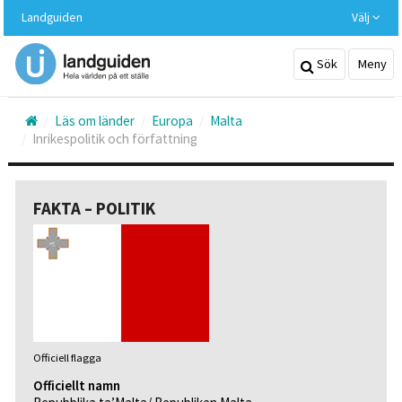
Hoppa
Landguiden
Välj
till
huvudinnehållet
Sök
Meny
Läs om länder
Europa
Malta
Inrikespolitik och författning
FAKTA – POLITIK
Officiell flagga
Officiellt namn