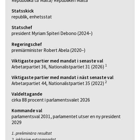
Repubblika ta’Malta/ Republiken Malta
Statsskick
republik, enhetsstat
Statschef
president Myriam Spiteri Debono (2024–)
Regeringschef
premiärminister Robert Abela (2020–)
Viktigaste partier med mandat i senaste val
1
Arbetarpartiet 36, Nationalistpartiet 31 (2026)
Viktigaste partier med mandat i näst senaste val
2
Arbetarpartiet 44, Nationalistpartiet 35 (2022)
Valdeltagande
cirka 88 procent i parlamentsvalet 2026
Kommande val
parlamentsval 2031, parlamentet utser en ny president
2029
1. preliminära resultat
2. inklusive extramandat