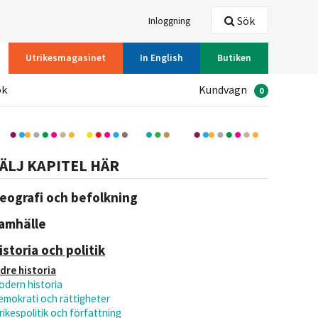
Sök
Inloggning
Utrikesmagasinet
In English
Butiken
ök
Kundvagn
0
ÄLJ KAPITEL HÄR
eografi och befolkning
amhälle
istoria och politik
ldre historia
odern historia
emokrati och rättigheter
rikespolitik och författning