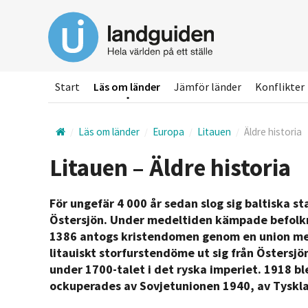
Hoppa
till
huvudinnehållet
Start
Läs om länder
Jämför länder
Konflikter
Läs om länder
Europa
Litauen
Äldre historia
Litauen – Äldre historia
För ungefär 4 000 år sedan slog sig baltiska 
Östersjön. Under medeltiden kämpade befolk
1386 antogs kristendomen genom en union med
litauiskt storfurstendöme ut sig från Östersjön
under 1700-talet i det ryska imperiet. 1918 b
ockuperades av Sovjetunionen 1940, av Tyskla