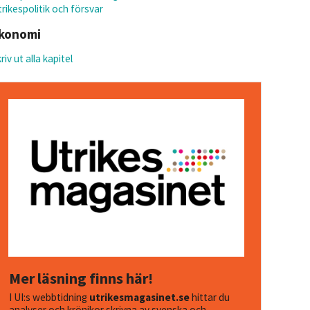
rikespolitik och försvar
konomi
riv ut alla kapitel
Mer läsning finns här!
I UI:s webbtidning
utrikesmagasinet.se
hittar du
analyser och krönikor skrivna av svenska och