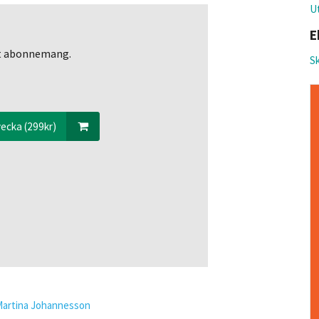
Ut
E
ett abonnemang.
Sk
ecka (299kr)
Martina Johannesson