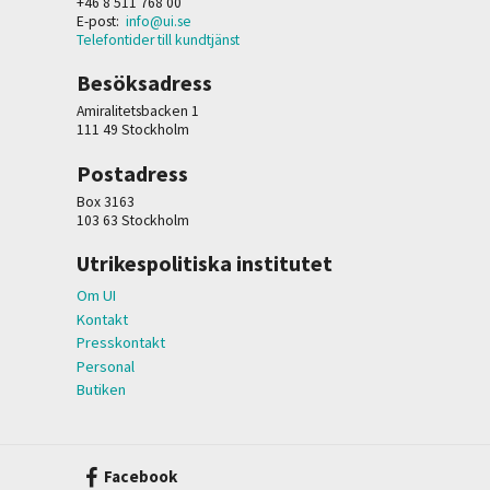
+46 8 511 768 00
E-post:
info@ui.se
Telefontider till kundtjänst
Besöksadress
Amiralitetsbacken 1
111 49 Stockholm
Postadress
Box 3163
103 63 Stockholm
Utrikespolitiska institutet
Om UI
Kontakt
Presskontakt
Personal
Butiken
Facebook