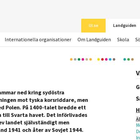
UI.se
Landguiden
Internationella organisationer
Om Landguiden
Skola
S
V
G
stammar ned kring sydöstra
S
ningen mot tyska korsriddare, men
 Polen. På 1400-talet bredde ett
H
 till Svarta havet. Det införlivades
Ä
lev landet självständigt men
M
nd 1941 och åter av Sovjet 1944.
D
In