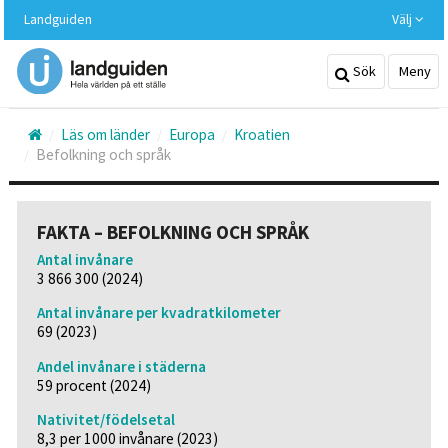
Hoppa
Landguiden
Välj
till
huvudinnehållet
Sök
Meny
Läs om länder
Europa
Kroatien
Befolkning och språk
FAKTA – BEFOLKNING OCH SPRÅK
Antal invånare
3 866 300 (2024)
Antal invånare per kvadratkilometer
69 (2023)
Andel invånare i städerna
59 procent (2024)
Nativitet/födelsetal
8,3 per 1000 invånare (2023)