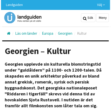
Hoppa
Landguiden
Välj
till
huvudinnehållet
Sök
Meny
Läs om länder
Europa
Georgien
Kultur
Georgien – Kultur
Georgien upplevde sin kulturella blomstringstid
under ”guldåldern” på 1100- och 1200-talen. Då
skapades en unik arkitektur påverkad av bland
annat grekisk, romersk, syrisk och persisk
byggnadskonst. Det georgiska nationaleposet
"Riddaren i tigerfäll" skrevs vid denna tid av
hovskalden Sjota Rustaveli. I nutiden är det
framför allt filmkonsten som låter tala om sig.