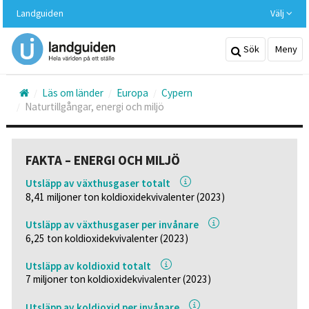
Hoppa
Landguiden
Välj
till
huvudinnehållet
Sök
Meny
Läs om länder
Europa
Cypern
Naturtillgångar, energi och miljö
FAKTA – ENERGI OCH MILJÖ
Utsläpp av växthusgaser totalt
8,41 miljoner ton koldioxidekvivalenter (2023)
Utsläpp av växthusgaser per invånare
6,25 ton koldioxidekvivalenter (2023)
Utsläpp av koldioxid totalt
7 miljoner ton koldioxidekvivalenter (2023)
Utsläpp av koldioxid per invånare