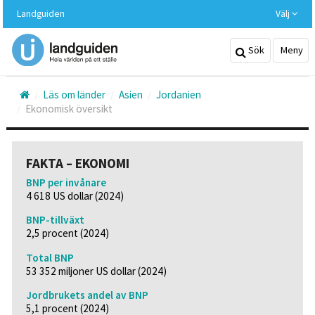
Hoppa
Landguiden
Välj
till
huvudinnehållet
Sök
Meny
Läs om länder
Asien
Jordanien
Ekonomisk översikt
FAKTA – EKONOMI
BNP per invånare
4 618 US dollar (2024)
BNP-tillväxt
2,5 procent (2024)
Total BNP
53 352 miljoner US dollar (2024)
Jordbrukets andel av BNP
5,1 procent (2024)