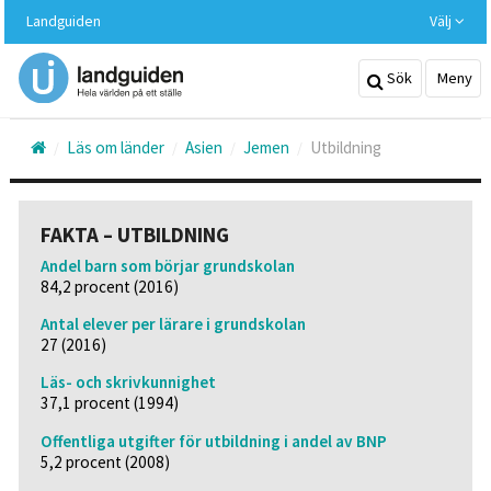
Hoppa
Landguiden
Välj
till
huvudinnehållet
Sök
Meny
Läs om länder
Asien
Jemen
Utbildning
FAKTA – UTBILDNING
Andel barn som börjar grundskolan
84,2 procent (2016)
Antal elever per lärare i grundskolan
27 (2016)
Läs- och skrivkunnighet
37,1 procent (1994)
Offentliga utgifter för utbildning i andel av BNP
5,2 procent (2008)