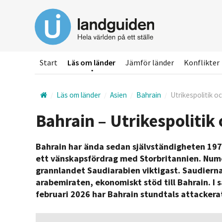
Hoppa
till
huvudinnehållet
Start
Läs om länder
Jämför länder
Konflikter
Läs om länder
Asien
Bahrain
Utrikespolitik o
Bahrain – Utrikespolitik
Bahrain har ända sedan självständigheten 1971 
ett vänskapsfördrag med Storbritannien. Numer
grannlandet Saudiarabien viktigast. Saudiern
arabemiraten, ekonomiskt stöd till Bahrain. I
februari 2026 har Bahrain stundtals attackerat