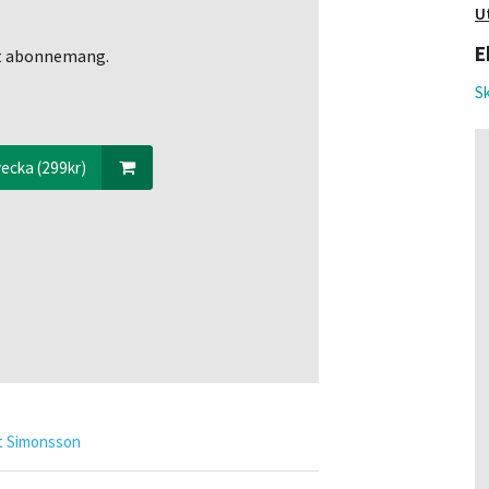
U
E
ett abonnemang.
Sk
ecka (299kr)
t Simonsson