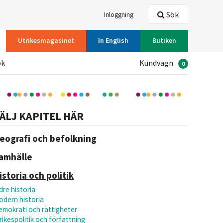
Sök
Inloggning
Utrikesmagasinet
In English
Butiken
ök
Kundvagn
0
ÄLJ KAPITEL HÄR
eografi och befolkning
amhälle
istoria och politik
dre historia
odern historia
emokrati och rättigheter
rikespolitik och författning